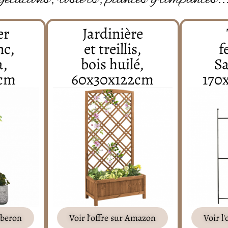
er
Jardinière
nc,
et treillis,
f
a,
bois huilé,
S
2cm
60x30x122cm
170
Loberon
Voir l'offre sur Amazon
Voir l