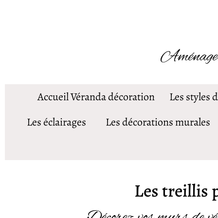
Aménager v
Accueil Véranda décoration
Les styles 
Les éclairages
Les décorations murales
Les treilli
Décorez vos murs de vég