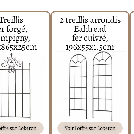
Treillis
2 treillis arrondis
er forgé,
Ealdread
ampigny,
fer cuivré,
x865x25cm
196x55x1.5cm
'offre sur Loberon
Voir l'offre sur Loberon